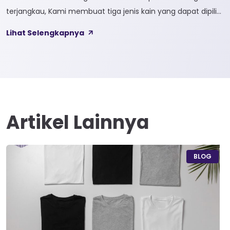
terjangkau, Kami membuat tiga jenis kain yang dapat dipilih
sesuai kebutuhan customer 1. SOFTCEL Softcel merupakan
Lihat Selengkapnya
kain yang bahan dasarnya 100% cotton. Softcel juga sering
disebut sebagai semi combed karna memiliki sifat kain yang
hampir mirip dengan cotton combed dari segi kelembutan
[…]
Artikel Lainnya
BLOG