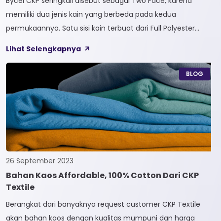
Bycel CKP seringkali disebut sebagai Two Face, karena
memiliki dua jenis kain yang berbeda pada kedua
permukaannya. Satu sisi kain terbuat dari Full Polyester
sedangkan sisi lainnya terbuat dari Full Cotton. Kain
Lihat Selengkapnya
Bycel merupakan kain High-End karena bersifat Fungsional,
dapat digunakan sesuai kebutuhan customer. Selain itu,
BLOG
kain Bycel juga diberi teknologi teranyar yakni pemberian
dua jenis […]
26 September 2023
Bahan Kaos Affordable, 100% Cotton Dari CKP
Textile
Berangkat dari banyaknya request customer CKP Textile
akan bahan kaos dengan kualitas mumpuni dan harga