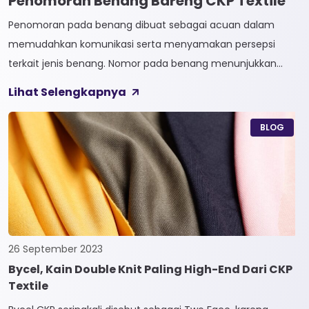
Penomoran Benang Bareng CKP Textile
Penomoran pada benang dibuat sebagai acuan dalam
memudahkan komunikasi serta menyamakan persepsi
terkait jenis benang. Nomor pada benang menunjukkan
tingkat kehalusan pada benang tersebut. Sistem
Lihat Selengkapnya
penomoran sendiri terbagi menjadi dua, Tidak Langsung dan
Langsung. 1. Penomoran Tidak Langsung Penomoran Tidak
BLOG
Langsung biasa diaplikasikan pada jenis Natural Fiber, seperti
Rayon dan Cotton. Satuan yang paling […]
26 September 2023
Bycel, Kain Double Knit Paling High-End Dari CKP
Textile