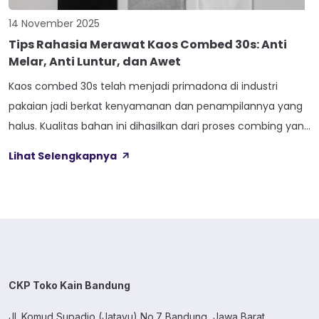
14 November 2025
Tips Rahasia Merawat Kaos Combed 30s: Anti
Melar, Anti Luntur, dan Awet
Kaos combed 30s telah menjadi primadona di industri
pakaian jadi berkat kenyamanan dan penampilannya yang
halus. Kualitas bahan ini dihasilkan dari proses combing yang
menghilangkan serat-serat pendek dan kasar,
Lihat Selengkapnya
menghasilkan kain yang lembut di kulit. Meskipun unggul,
kaos combed 30s yang relatif tipis dan ringan memerlukan
penanganan khusus agar tetap terjaga kualitasnya.
Perawatan yang salah […]
CKP Toko Kain Bandung
Jl. Komud Supadio (Jatayu) No.7 Bandung, Jawa Barat.