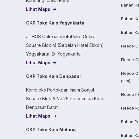
Bandung, Jawa Barat.
Bahan Ka
Lihat Maps
Bahan Ka
CKP Toko Kain Yogyakarta
Bahan Ka
Jl. HOS CokroaminotoRuko Cokro
Square Blok M (Sebelah Hotel Ekkon)
Fleece C
Yogyakarta, D.I.Yogyakarta
Fleece C
Lihat Maps
Fleece C
CKP Toko Kain Denpasar
gsm)
Kompleks Pertokoan Imam Bonjol
Fleece P
Square Blok A No.26,Pemecutan Klod,
Denpasar Barat
Fleece P
Lihat Maps
Bahan Po
CKP Toko Kain Malang
Bahan K