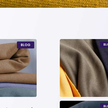
BLOG
BL
BL