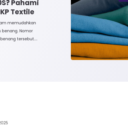
30S? Pahami
P Textile
dalam memudahkan
is benang. Nomor
benang tersebut.
dak Langsung dan
n Tidak Langsung
 Rayon dan Cotton.
2025