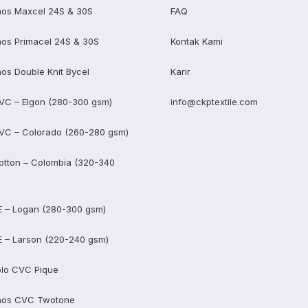
os Maxcel 24S & 30S
FAQ
os Primacel 24S & 30S
Kontak Kami
os Double Knit Bycel
Karir
VC – Elgon (280-300 gsm)
info@ckptextile.com
VC – Colorado (260-280 gsm)
otton – Colombia (320-340
E – Logan (280-300 gsm)
E – Larson (220-240 gsm)
lo CVC Pique
aos CVC Twotone