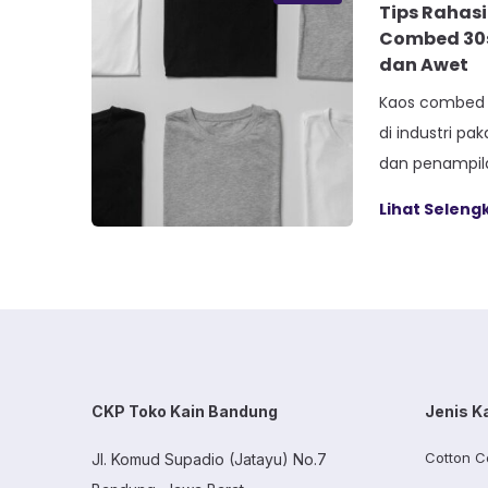
Tips Rahas
Combed 30s:
dan Awet
Kaos combed 
di industri pa
dan penampila
bahan ini diha
Lihat Selen
yang menghil
dan kasar, me
di kulit. Mesk
yang relatif t
penanganan kh
kualitasnya. 
CKP Toko Kain Bandung
Jenis K
Cotton C
Jl. Komud Supadio (Jatayu) No.7