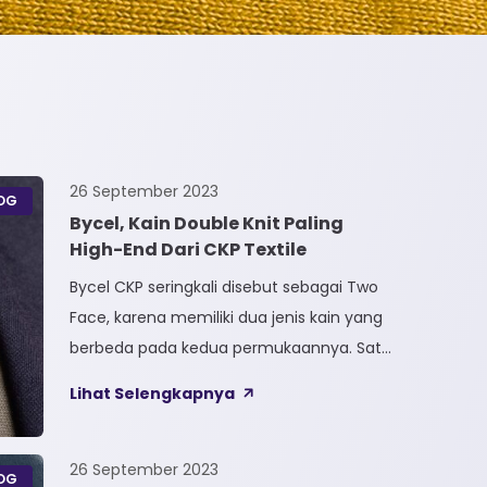
26 September 2023
OG
Bycel, Kain Double Knit Paling
High-End Dari CKP Textile
Bycel CKP seringkali disebut sebagai Two
Face, karena memiliki dua jenis kain yang
berbeda pada kedua permukaannya. Satu
sisi kain terbuat dari Full Polyester
Lihat Selengkapnya
sedangkan sisi lainnya terbuat dari Full
Cotton. Kain Bycel merupakan kain High-
End karena bersifat Fungsional, dapat
26 September 2023
OG