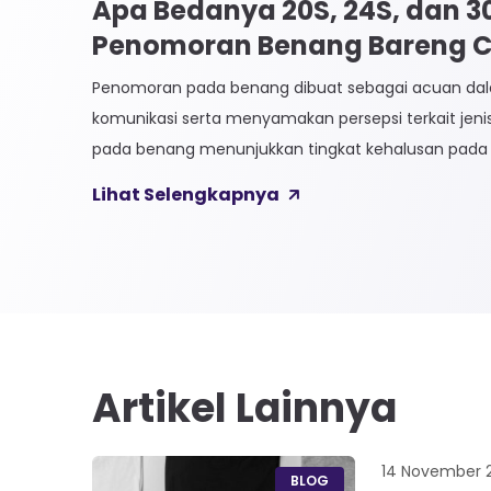
Apa Bedanya 20S, 24S, dan 
Penomoran Benang Bareng CK
Penomoran pada benang dibuat sebagai acuan 
komunikasi serta menyamakan persepsi terkait jen
pada benang menunjukkan tingkat kehalusan pada 
Sistem penomoran sendiri terbagi menjadi dua, Ti
Lihat Selengkapnya
Langsung. 1. Penomoran Tidak Langsung Penomora
biasa diaplikasikan pada jenis Natural Fiber, seperti
Satuan yang paling […]
Artikel Lainnya
14 November 
BLOG