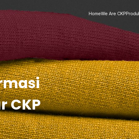
Home
We Are CKP
Produ
ormasi
ar CKP