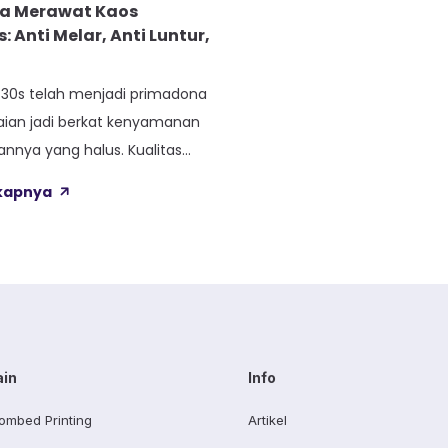
ia Merawat Kaos
 Anti Melar, Anti Luntur,
30s telah menjadi primadona
kaian jadi berkat kenyamanan
nnya yang halus. Kualitas
silkan dari proses combing
gkapnya
angkan serat-serat pendek
nghasilkan kain yang lembut
ipun unggul, kaos combed 30s
ipis dan ringan memerlukan
usus agar tetap terjaga
Perawatan yang salah […]
ain
Info
ombed Printing
Artikel