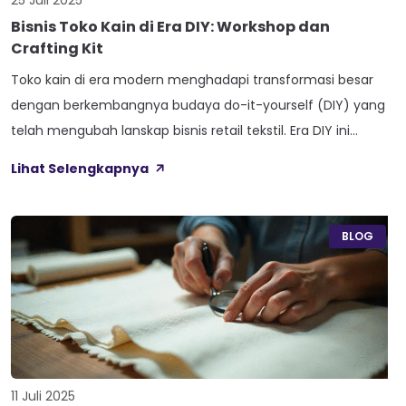
25 Juli 2025
Bisnis Toko Kain di Era DIY: Workshop dan
Crafting Kit
Toko kain di era modern menghadapi transformasi besar
dengan berkembangnya budaya do-it-yourself (DIY) yang
telah mengubah lanskap bisnis retail tekstil. Era DIY ini
menciptakan tantangan sekaligus peluang besar bagi toko
Lihat Selengkapnya
kain tradisional untuk bertransformasi menjadi pusat kreatif
yang tidak hanya menjual bahan, tetapi juga memberikan
pengalaman dan edukasi kepada pelanggan. Transformasi
BLOG
Toko Kain Modern dalam […]
11 Juli 2025