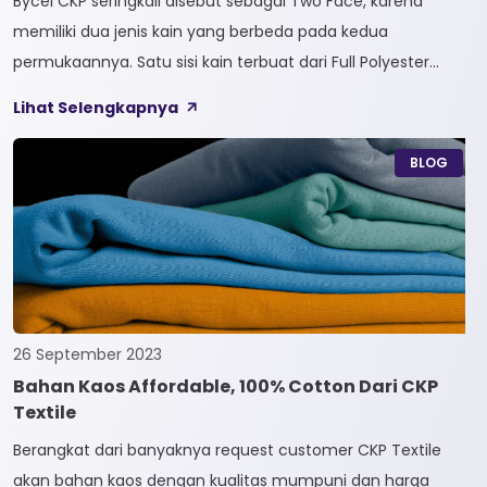
Bycel CKP seringkali disebut sebagai Two Face, karena
memiliki dua jenis kain yang berbeda pada kedua
permukaannya. Satu sisi kain terbuat dari Full Polyester
sedangkan sisi lainnya terbuat dari Full Cotton. Kain
Lihat Selengkapnya
Bycel merupakan kain High-End karena bersifat Fungsional,
dapat digunakan sesuai kebutuhan customer. Selain itu,
BLOG
kain Bycel juga diberi teknologi teranyar yakni pemberian
dua jenis […]
26 September 2023
Bahan Kaos Affordable, 100% Cotton Dari CKP
Textile
Berangkat dari banyaknya request customer CKP Textile
akan bahan kaos dengan kualitas mumpuni dan harga