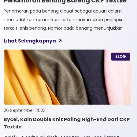
Penomoran Benang Bareng CKP Textile
Penomoran pada benang dibuat sebagai acuan dalam
memudahkan komunikasi serta menyamakan persepsi
terkait jenis benang. Nomor pada benang menunjukkan
tingkat kehalusan pada benang tersebut. Sistem
Lihat Selengkapnya
penomoran sendiri terbagi menjadi dua, Tidak Langsung dan
Langsung. 1. Penomoran Tidak Langsung Penomoran Tidak
BLOG
Langsung biasa diaplikasikan pada jenis Natural Fiber, seperti
Rayon dan Cotton. Satuan yang paling […]
26 September 2023
Bycel, Kain Double Knit Paling High-End Dari CKP
Textile