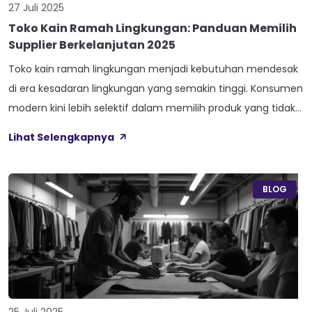
27 Juli 2025
Toko Kain Ramah Lingkungan: Panduan Memilih
Supplier Berkelanjutan 2025
Toko kain ramah lingkungan menjadi kebutuhan mendesak
di era kesadaran lingkungan yang semakin tinggi. Konsumen
modern kini lebih selektif dalam memilih produk yang tidak
hanya berkualitas, tetapi juga diproduksi dengan
Lihat Selengkapnya
memperhatikan dampak terhadap lingkungan.
Transformasi menuju bisnis berkelanjutan bukan lagi pilihan,
melainkan keharusan bagi pelaku industri tekstil yang ingin
BLOG
bertahan dan berkembang di masa depan. […]