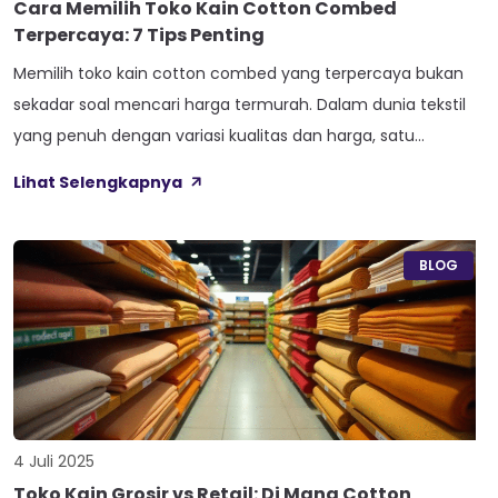
Cara Memilih Toko Kain Cotton Combed
Terpercaya: 7 Tips Penting
Memilih toko kain cotton combed yang terpercaya bukan
sekadar soal mencari harga termurah. Dalam dunia tekstil
yang penuh dengan variasi kualitas dan harga, satu
keputusan yang salah bisa berdampak besar pada proyek
Lihat Selengkapnya
atau bisnis Anda. Cotton combed berkualitas rendah tidak
hanya mengecewakan dari segi hasil akhir, tetapi juga bisa
merugikan secara finansial dalam jangka panjang. […]
BLOG
4 Juli 2025
Toko Kain Grosir vs Retail: Di Mana Cotton