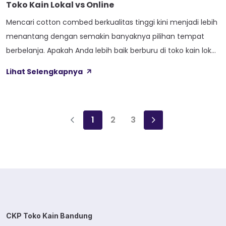
Toko Kain Lokal vs Online
Mencari cotton combed berkualitas tinggi kini menjadi lebih
menantang dengan semakin banyaknya pilihan tempat
berbelanja. Apakah Anda lebih baik berburu di toko kain lokal
tradisional atau memanfaatkan kemudahan belanja online?
Lihat Selengkapnya
Setiap pendekatan memiliki keunggulan dan tantangan
tersendiri yang perlu dipahami untuk mendapatkan cotton
combed terbaik sesuai kebutuhan dan budget Anda. Era
1
2
3
digital telah mengubah cara […]
CKP Toko Kain Bandung