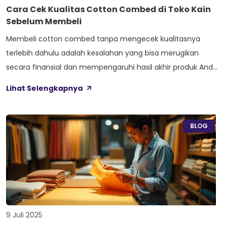
Cara Cek Kualitas Cotton Combed di Toko Kain
Sebelum Membeli
Membeli cotton combed tanpa mengecek kualitasnya
terlebih dahulu adalah kesalahan yang bisa merugikan
secara finansial dan mempengaruhi hasil akhir produk Anda.
Banyak pembeli yang hanya mengandalkan informasi dari
Lihat Selengkapnya
penjual atau tergiur harga murah, padahal kualitas cotton
combed sangat bervariasi dan memiliki standar yang
berbeda-beda. Kemampuan untuk menilai kualitas cotton
BLOG
combed secara visual dan fisik adalah […]
9 Juli 2025