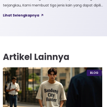
terjangkau, Kami membuat tiga jenis kain yang dapat dipilih
sesuai kebutuhan customer 1. SOFTCEL Softcel merupakan
Lihat Selengkapnya
kain yang bahan dasarnya 100% cotton. Softcel juga sering
disebut sebagai semi combed karna memiliki sifat kain yang
hampir mirip dengan cotton combed dari segi kelembutan
[…]
Artikel Lainnya
BLOG