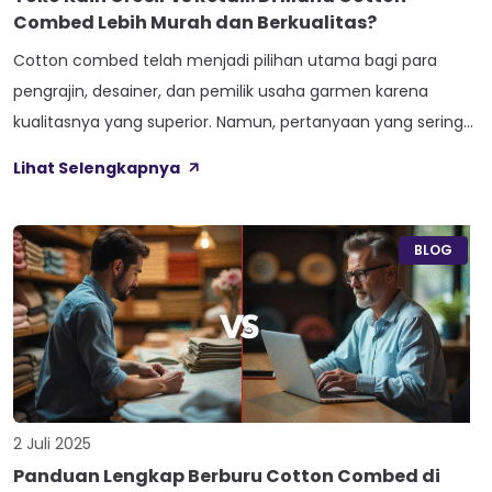
Combed Lebih Murah dan Berkualitas?
Cotton combed telah menjadi pilihan utama bagi para
pengrajin, desainer, dan pemilik usaha garmen karena
kualitasnya yang superior. Namun, pertanyaan yang sering
muncul adalah: di mana tempat terbaik untuk membeli
Lihat Selengkapnya
cotton combed – toko grosir atau retail? Artikel ini akan
membahas perbandingan mendalam antara kedua opsi
tersebut untuk membantu Anda membuat keputusan yang
BLOG
tepat. Apa […]
2 Juli 2025
Panduan Lengkap Berburu Cotton Combed di