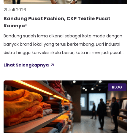
21 Juli 2026
Bandung Pusat Fashion, CKP Textile Pusat
Kainnya!
Bandung sudah lama dikenal sebagai kota mode dengan
banyak brand lokal yang terus berkembang. Dari industri
distro hingga konveksi skala besar, kota ini menjadi pusat
produksi pakaian berkualitas. Kesuksesan industri fashion di
Lihat Selengkapnya
Bandung tentu tidak lepas dari keberadaan toko kain yang
menyediakan bahan berkualitas dengan stok melimpah.
Salah satu yang sudah lama dipercaya oleh banyak […]
BLOG