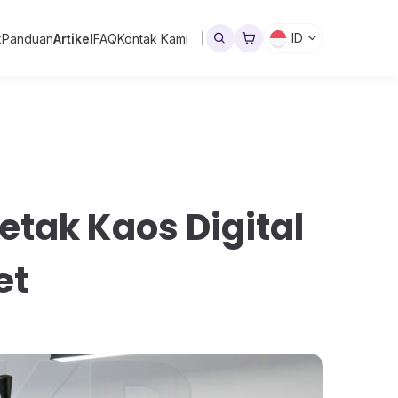
ID
k
Panduan
Artikel
FAQ
Kontak Kami
etak Kaos Digital
et