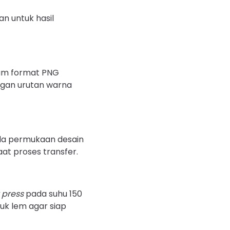
an untuk hasil
lam format PNG
gan urutan warna
da permukaan desain
aat proses transfer.
 press
pada suhu 150
buk lem agar siap