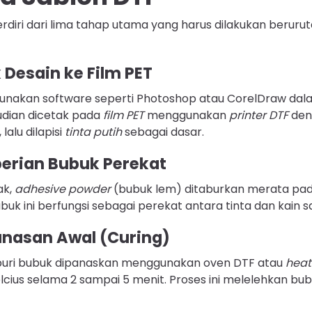
rdiri dari lima tahap utama yang harus dilakukan berurut
 Desain ke Film PET
unakan software seperti Photoshop atau CorelDraw da
udian dicetak pada
film PET
menggunakan
printer DTF
den
lalu dilapisi
tinta putih
sebagai dasar.
erian Bubuk Perekat
ak,
adhesive powder
(bubuk lem) ditaburkan merata pa
uk ini berfungsi sebagai perekat antara tinta dan kain s
nasan Awal (Curing)
aburi bubuk dipanaskan menggunakan oven DTF atau
heat
elcius selama 2 sampai 5 menit. Proses ini melelehkan bu