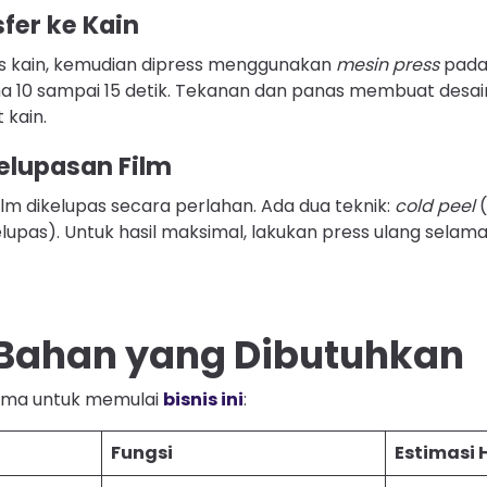
fer ke Kain
tas kain, kemudian dipress menggunakan
mesin press
pada 
ama 10 sampai 15 detik. Tekanan dan panas membuat des
 kain.
elupasan Film
film dikelupas secara perlahan. Ada dua teknik:
cold peel
(
lupas). Untuk hasil maksimal, lakukan press ulang selama
 Bahan yang Dibutuhkan
tama untuk memulai
bisnis ini
:
Fungsi
Estimasi 