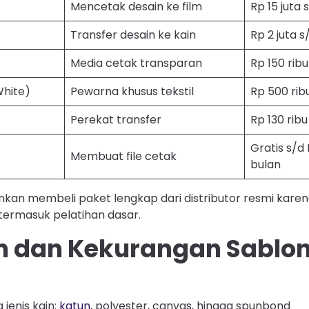
Mencetak desain ke film
Rp 15 juta 
Transfer desain ke kain
Rp 2 juta s
Media cetak transparan
Rp 150 ribu
White)
Pewarna khusus tekstil
Rp 500 rib
Perekat transfer
Rp 130 ribu
Gratis s/d
Membuat file cetak
bulan
nkan membeli paket lengkap dari distributor resmi karen
termasuk pelatihan dasar.
n dan Kekurangan Sablon
jenis kain:
katun
, polyester, canvas, hingga spunbond