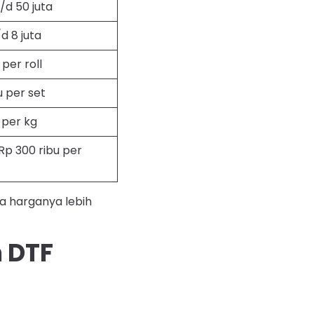
s/d 50 juta
/d 8 juta
 per roll
u per set
 per kg
 Rp 300 ribu per
a harganya lebih
 DTF