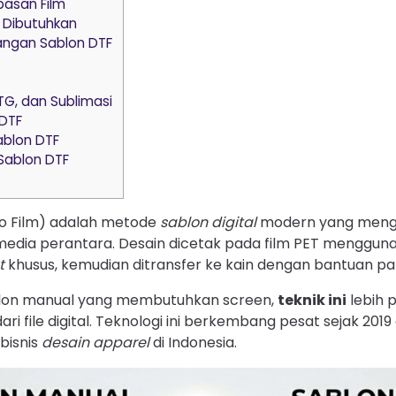
pasan Film
 Dibutuhkan
angan Sablon DTF
TG, dan Sublimasi
 DTF
ablon DTF
 Sablon DTF
to Film) adalah metode
sablon digital
modern yang meng
media perantara. Desain dicetak pada film PET menggu
t
khusus, kemudian ditransfer ke kain dengan bantuan p
lon manual yang membutuhkan screen,
teknik ini
lebih 
i file digital. Teknologi ini berkembang pesat sejak 2019 
 bisnis
desain apparel
di Indonesia.