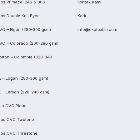
os Primacel 24S & 30S
Kontak Kami
os Double Knit Bycel
Karir
VC – Elgon (280-300 gsm)
info@ckptextile.com
VC – Colorado (260-280 gsm)
otton – Colombia (320-340
E – Logan (280-300 gsm)
E – Larson (220-240 gsm)
lo CVC Pique
aos CVC Twotone
aos CVC Threetone