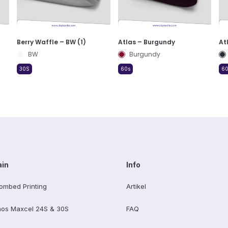
Berry Waffle – BW (1)
Atlas – Burgundy
At
BW
Burgundy
30S
60s
60
ain
Info
ombed Printing
Artikel
os Maxcel 24S & 30S
FAQ