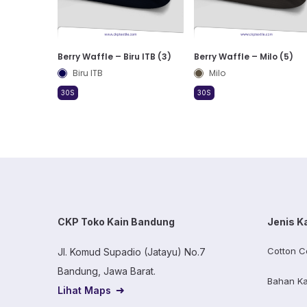
Berry Waffle – Biru ITB (3)
Berry Waffle – Milo (5)
Biru ITB
Milo
30S
30S
CKP Toko Kain Bandung
Jenis K
Cotton C
Jl. Komud Supadio (Jatayu) No.7
Bandung, Jawa Barat.
Bahan Ka
Lihat Maps