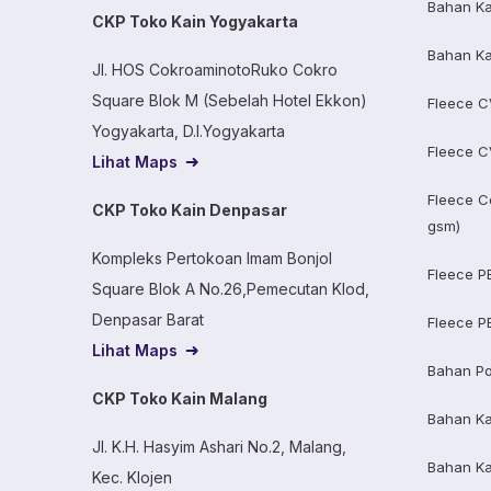
Bahan Ka
CKP Toko Kain Yogyakarta
Bahan Ka
Jl. HOS CokroaminotoRuko Cokro
Square Blok M (Sebelah Hotel Ekkon)
Fleece C
Yogyakarta, D.I.Yogyakarta
Fleece C
Lihat Maps
Fleece C
CKP Toko Kain Denpasar
gsm)
Kompleks Pertokoan Imam Bonjol
Fleece P
Square Blok A No.26,Pemecutan Klod,
Denpasar Barat
Fleece P
Lihat Maps
Bahan Po
CKP Toko Kain Malang
Bahan K
Jl. K.H. Hasyim Ashari No.2, Malang,
Bahan K
Kec. Klojen