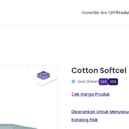
Home
We Are CKP
Produ
Cotton Softcel
Sea Green
24S
30S
Cek Harga Produk
Disarankan Untuk Menyesua
Katalog Fisik