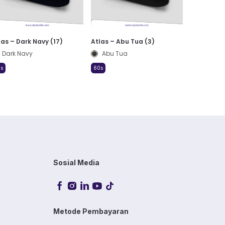
las – Dark Navy (17)
Atlas – Abu Tua (3)
Dark Navy
Abu Tua
s
60s
Sosial Media
Metode Pembayaran