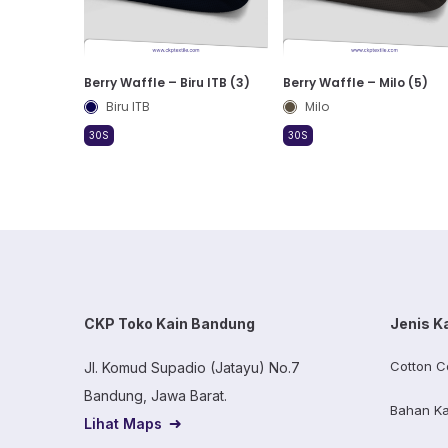
Berry Waffle – Biru ITB (3)
Berry Waffle – Milo (5)
Biru ITB
Milo
30S
30S
CKP Toko Kain Bandung
Jenis K
Cotton C
Jl. Komud Supadio (Jatayu) No.7
Bandung, Jawa Barat.
Bahan Ka
Lihat Maps