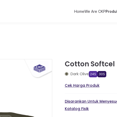
Home
We Are CKP
Produ
Cotton Softcel 
Dark Olive
24S
30S
Cek Harga Produk
Disarankan Untuk Menyesua
Katalog Fisik