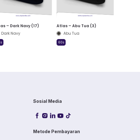
las – Dark Navy (17)
Atlas – Abu Tua (3)
Dark Navy
Abu Tua
s
60s
Sosial Media
Metode Pembayaran