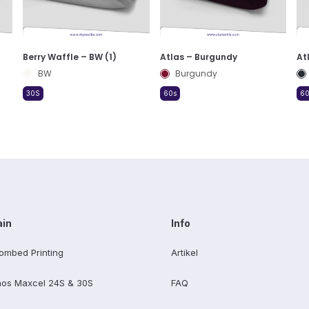
Berry Waffle – BW (1)
Atlas – Burgundy
At
BW
Burgundy
30S
60s
60
ain
Info
ombed Printing
Artikel
os Maxcel 24S & 30S
FAQ