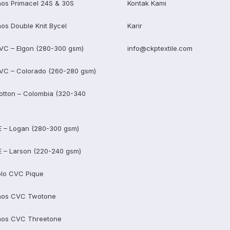
os Primacel 24S & 30S
Kontak Kami
os Double Knit Bycel
Karir
VC – Elgon (280-300 gsm)
info@ckptextile.com
VC – Colorado (260-280 gsm)
otton – Colombia (320-340
E – Logan (280-300 gsm)
E – Larson (220-240 gsm)
lo CVC Pique
aos CVC Twotone
aos CVC Threetone