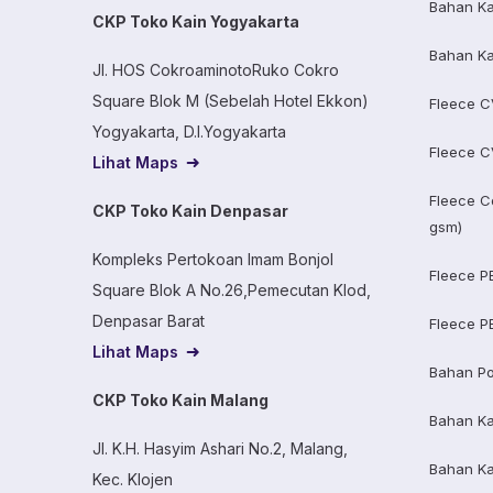
Bahan Ka
CKP Toko Kain Yogyakarta
Bahan Ka
Jl. HOS CokroaminotoRuko Cokro
Square Blok M (Sebelah Hotel Ekkon)
Fleece C
Yogyakarta, D.I.Yogyakarta
Fleece C
Lihat Maps
Fleece C
CKP Toko Kain Denpasar
gsm)
Kompleks Pertokoan Imam Bonjol
Fleece P
Square Blok A No.26,Pemecutan Klod,
Denpasar Barat
Fleece P
Lihat Maps
Bahan Po
CKP Toko Kain Malang
Bahan K
Jl. K.H. Hasyim Ashari No.2, Malang,
Bahan K
Kec. Klojen