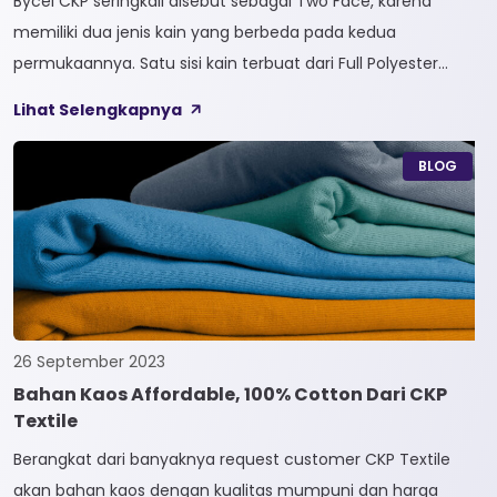
Bycel CKP seringkali disebut sebagai Two Face, karena
memiliki dua jenis kain yang berbeda pada kedua
permukaannya. Satu sisi kain terbuat dari Full Polyester
sedangkan sisi lainnya terbuat dari Full Cotton. Kain
Lihat Selengkapnya
Bycel merupakan kain High-End karena bersifat Fungsional,
dapat digunakan sesuai kebutuhan customer. Selain itu,
BLOG
kain Bycel juga diberi teknologi teranyar yakni pemberian
dua jenis […]
26 September 2023
Bahan Kaos Affordable, 100% Cotton Dari CKP
Textile
Berangkat dari banyaknya request customer CKP Textile
akan bahan kaos dengan kualitas mumpuni dan harga