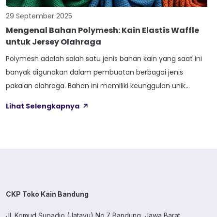
29 September 2025
Mengenal Bahan Polymesh: Kain Elastis Waffle
untuk Jersey Olahraga
Polymesh adalah salah satu jenis bahan kain yang saat ini
banyak digunakan dalam pembuatan berbagai jenis
pakaian olahraga. Bahan ini memiliki keunggulan unik
dengan tekstur menyerupai kue waffle yang memberikan
Lihat Selengkapnya
kenyamanan luar biasa saat beraktivitas. Sebagai seseorang
yang sudah bertahun-tahun menggeluti dunia tekstil dan
fashion olahraga, saya akan berbagi informasi lengkap
tentang bahan polymesh – […]
CKP Toko Kain Bandung
Jl. Komud Supadio (Jatayu) No.7 Bandung, Jawa Barat.