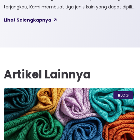
terjangkau, Kami membuat tiga jenis kain yang dapat dipilih
sesuai kebutuhan customer 1. SOFTCEL Softcel merupakan
Lihat Selengkapnya
kain yang bahan dasarnya 100% cotton. Softcel juga sering
disebut sebagai semi combed karna memiliki sifat kain yang
hampir mirip dengan cotton combed dari segi kelembutan
[…]
Artikel Lainnya
BLOG