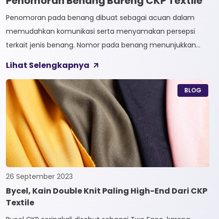
Penomoran Benang Bareng CKP Textile
Penomoran pada benang dibuat sebagai acuan dalam
memudahkan komunikasi serta menyamakan persepsi
terkait jenis benang. Nomor pada benang menunjukkan
tingkat kehalusan pada benang tersebut. Sistem
Lihat Selengkapnya
penomoran sendiri terbagi menjadi dua, Tidak Langsung dan
Langsung. 1. Penomoran Tidak Langsung Penomoran Tidak
BLOG
Langsung biasa diaplikasikan pada jenis Natural Fiber, seperti
Rayon dan Cotton. Satuan yang paling […]
26 September 2023
Bycel, Kain Double Knit Paling High-End Dari CKP
Textile