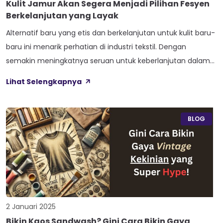
Kulit Jamur Akan Segera Menjadi Pilihan Fesyen
Berkelanjutan yang Layak
Alternatif baru yang etis dan berkelanjutan untuk kulit baru-
baru ini menarik perhatian di industri tekstil. Dengan
semakin meningkatnya seruan untuk keberlanjutan dalam
perdagangan, pilihan produk kulit berbasis jamur tampaknya
Lihat Selengkapnya
menjadi yang paling sesuai. Praktik daur ulang (upcycling)
dan regeneratif diyakini sebagai dua bentuk produksi tekstil
yang paling berkelanjutan. Saat ini, hanya ada dua cara
BLOG
utama […]
2 Januari 2025
Bikin Kaos Sandwash? Gini Cara Bikin Gaya