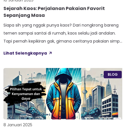
10 Januari 2025
Sejarah Kaos: Perjalanan Pakaian Favorit
Sepanjang Masa
Siapa sih yang nggak punya kaos? Dari nongkrong bareng
temen sampai santai di rumah, kaos selalu jadi andalan.
Tapi pernah kepikiran gak, gimana ceritanya pakaian simpel
ini bisa jadi salah satu ikon fashion paling populer di dunia?
Lihat Selengkapnya
Ternyata, kaos punya perjalanan panjang dan seru banget,
lho, dari zaman kuno sampai era modern. Yuk, kita bahas […]
BLOG
8 Januari 2025