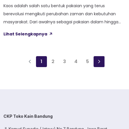
Kaos adalah salah satu bentuk pakaian yang terus
berevolusi mengikuti perubahan zaman dan kebutuhan
masyarakat. Dari awalnya sebagai pakaian dalam hingga
menjadi medium ekspresi budaya, kaos tetap relevan
Lihat Selengkapnya
dalam setiap generasi. Perubahan bahan kaos, seperti
cotton combed dan cotton carded, menandai
perkembangan kualitas dan kenyamanan yang semakin
1
2
3
4
5
tinggi. Artikel ini mengeksplorasi perjalanan kaos melalui
generasi, […]
CKP Toko Kain Bandung
Jl. Komud Supadio (Jatayu) No.7 Bandung, Jawa Barat.