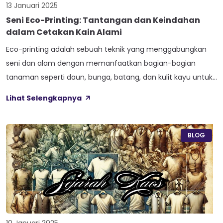
13 Januari 2025
Seni Eco-Printing: Tantangan dan Keindahan
dalam Cetakan Kain Alami
Eco-printing adalah sebuah teknik yang menggabungkan
seni dan alam dengan memanfaatkan bagian-bagian
tanaman seperti daun, bunga, batang, dan kulit kayu untuk
menciptakan pola organik pada kain. Teknik ini
Lihat Selengkapnya
menggunakan metode yang ramah lingkungan untuk
menghasilkan desain unik tanpa mengandalkan bahan
kimia atau pewarna sintetis. Eco-printing menghasilkan
BLOG
cetakan yang sangat khas, karena hasilnya sangat
bergantung pada […]