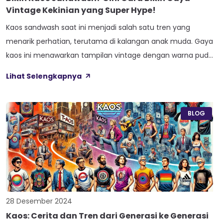
Vintage Kekinian yang Super Hype!
Kaos sandwash saat ini menjadi salah satu tren yang
menarik perhatian, terutama di kalangan anak muda. Gaya
kaos ini menawarkan tampilan vintage dengan warna pudar
yang abstrak, sekaligus memberikan tekstur kain yang
Lihat Selengkapnya
lembut. Proses sandwash, yaitu teknik pencucian kain
menggunakan bahan abrasif seperti pasir, memberikan
kesan unik yang membedakan kaos ini dari jenis kaos
BLOG
lainnya. […]
28 Desember 2024
Kaos: Cerita dan Tren dari Generasi ke Generasi