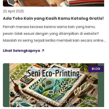
23 April 2025
Ada Toko Kain yang Kasih Kamu Katalog Gratis!
Pernah merasa kecewa karena warna kain yang kamu
pesan tidak sesuai dengan yang ditampilkan di website?
Masalah ini sering terjadi ketika membeli kain secara online.
Terkadang, warna kain terlihat lebih terang atau gelap di
Lihat Selengkapnya
layar, sehingga hasilnya tidak sesuai ekspektasi. Solusinya?
Pilih toko kain yang menyediakan katalog gratis, seperti CKP
Tekstil, agar kamu bisa memastikan […]
BLOG