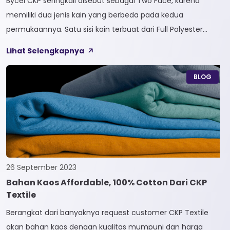
Bycel CKP seringkali disebut sebagai Two Face, karena
memiliki dua jenis kain yang berbeda pada kedua
permukaannya. Satu sisi kain terbuat dari Full Polyester
sedangkan sisi lainnya terbuat dari Full Cotton. Kain
Lihat Selengkapnya
Bycel merupakan kain High-End karena bersifat Fungsional,
dapat digunakan sesuai kebutuhan customer. Selain itu,
BLOG
kain Bycel juga diberi teknologi teranyar yakni pemberian
dua jenis […]
26 September 2023
Bahan Kaos Affordable, 100% Cotton Dari CKP
Textile
Berangkat dari banyaknya request customer CKP Textile
akan bahan kaos dengan kualitas mumpuni dan harga