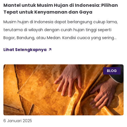
Mantel untuk Musim Hujan di Indonesia: Pilihan
Tepat untuk Kenyamanan dan Gaya
Musim hujan di Indonesia dapat berlangsung cukup lama,
terutama di wilayah dengan curah hujan tinggi seperti
Bogor, Bandung, atau Medan. Kondisi cuaca yang sering
berubah-ubah, antara panas terik dan hujan lebat, sering
Lihat Selengkapnya
kali membuat kita kesulitan memilih pakaian yang tepat.
Salah satu pilihan yang bisa diandalkan untuk melindungi diri
dari hujan sekaligus tetap bergaya adalah […]
BLOG
6 Januari 2025