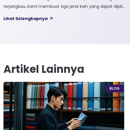
terjangkau, Kami membuat tiga jenis kain yang dapat dipilih
sesuai kebutuhan customer 1. SOFTCEL Softcel merupakan
Lihat Selengkapnya
kain yang bahan dasarnya 100% cotton. Softcel juga sering
disebut sebagai semi combed karna memiliki sifat kain yang
hampir mirip dengan cotton combed dari segi kelembutan
[…]
Artikel Lainnya
BLOG