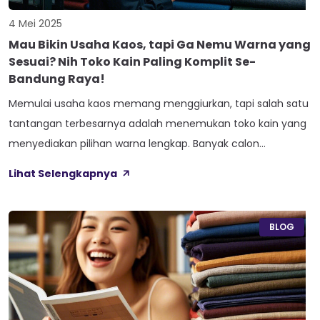
4 Mei 2025
Mau Bikin Usaha Kaos, tapi Ga Nemu Warna yang
Sesuai? Nih Toko Kain Paling Komplit Se-
Bandung Raya!
Memulai usaha kaos memang menggiurkan, tapi salah satu
tantangan terbesarnya adalah menemukan toko kain yang
menyediakan pilihan warna lengkap. Banyak calon
pengusaha distro atau clothing line yang kesulitan mencari
Lihat Selengkapnya
katun combed dengan warna yang sesuai dengan konsep
brand mereka. Jika kamu mengalami hal yang sama, jangan
khawatir! Ada toko kain Bandung yang menawarkan koleksi
BLOG
warna […]