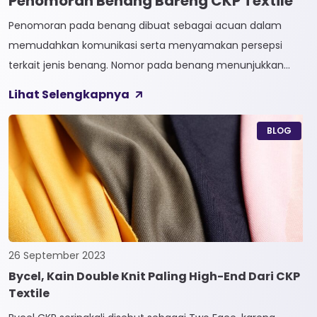
Penomoran Benang Bareng CKP Textile
Penomoran pada benang dibuat sebagai acuan dalam
memudahkan komunikasi serta menyamakan persepsi
terkait jenis benang. Nomor pada benang menunjukkan
tingkat kehalusan pada benang tersebut. Sistem
Lihat Selengkapnya
penomoran sendiri terbagi menjadi dua, Tidak Langsung dan
Langsung. 1. Penomoran Tidak Langsung Penomoran Tidak
BLOG
Langsung biasa diaplikasikan pada jenis Natural Fiber, seperti
Rayon dan Cotton. Satuan yang paling […]
26 September 2023
Bycel, Kain Double Knit Paling High-End Dari CKP
Textile