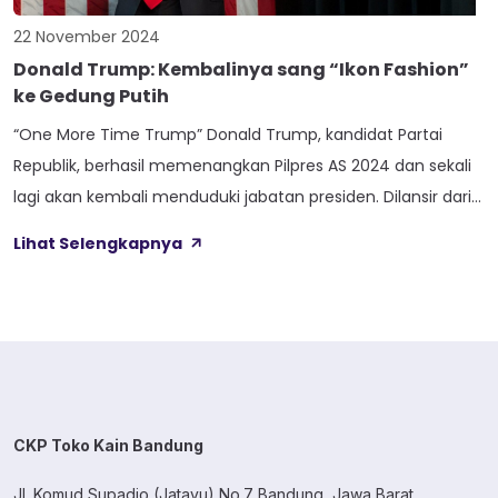
22 November 2024
Donald Trump: Kembalinya sang “Ikon Fashion”
ke Gedung Putih
“One More Time Trump” Donald Trump, kandidat Partai
Republik, berhasil memenangkan Pilpres AS 2024 dan sekali
lagi akan kembali menduduki jabatan presiden. Dilansir dari
The Associated Press (AP), kepastian kemenangan Trump
Lihat Selengkapnya
diperoleh setelah ia mengamankan 277 suara elektoral
pada Rabu (6/11), kemudian meningkat hingga mencapai
312 suara elektoral. Kemenangan Trump dipastikan setelah
merebut suara di […]
CKP Toko Kain Bandung
Jl. Komud Supadio (Jatayu) No.7 Bandung, Jawa Barat.