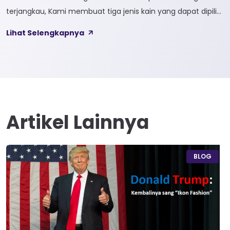
terjangkau, Kami membuat tiga jenis kain yang dapat dipilih
sesuai kebutuhan customer 1. SOFTCEL Softcel merupakan
Lihat Selengkapnya
kain yang bahan dasarnya 100% cotton. Softcel juga sering
disebut sebagai semi combed karna memiliki sifat kain yang
hampir mirip dengan cotton combed dari segi kelembutan
[…]
Artikel Lainnya
BLOG