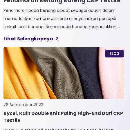
Penomoran Benang Bareng CKP Textile
Penomoran pada benang dibuat sebagai acuan dalam
memudahkan komunikasi serta menyamakan persepsi
terkait jenis benang. Nomor pada benang menunjukkan
tingkat kehalusan pada benang tersebut. Sistem
Lihat Selengkapnya
penomoran sendiri terbagi menjadi dua, Tidak Langsung dan
Langsung. 1. Penomoran Tidak Langsung Penomoran Tidak
BLOG
Langsung biasa diaplikasikan pada jenis Natural Fiber, seperti
Rayon dan Cotton. Satuan yang paling […]
26 September 2023
Bycel, Kain Double Knit Paling High-End Dari CKP
Textile