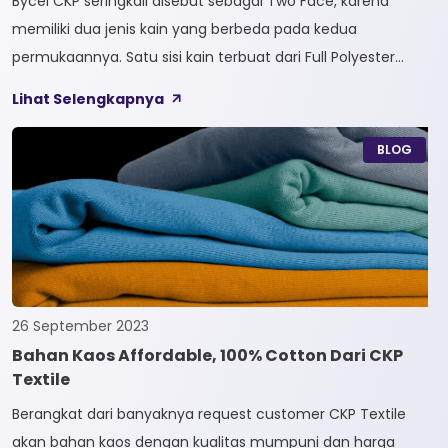
Bycel CKP seringkali disebut sebagai Two Face, karena
memiliki dua jenis kain yang berbeda pada kedua
permukaannya. Satu sisi kain terbuat dari Full Polyester
sedangkan sisi lainnya terbuat dari Full Cotton. Kain
Lihat Selengkapnya
Bycel merupakan kain High-End karena bersifat Fungsional,
dapat digunakan sesuai kebutuhan customer. Selain itu,
BLOG
kain Bycel juga diberi teknologi teranyar yakni pemberian
dua jenis […]
26 September 2023
Bahan Kaos Affordable, 100% Cotton Dari CKP
Textile
Berangkat dari banyaknya request customer CKP Textile
akan bahan kaos dengan kualitas mumpuni dan harga