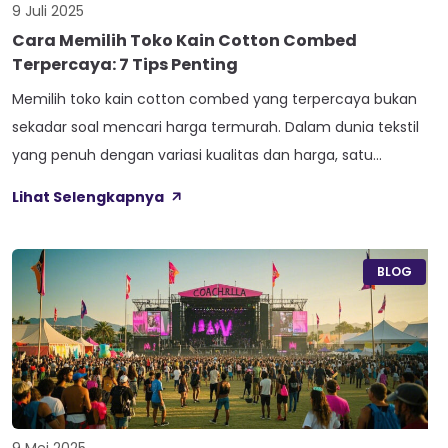
9 Juli 2025
Cara Memilih Toko Kain Cotton Combed
Terpercaya: 7 Tips Penting
Memilih toko kain cotton combed yang terpercaya bukan
sekadar soal mencari harga termurah. Dalam dunia tekstil
yang penuh dengan variasi kualitas dan harga, satu
keputusan yang salah bisa berdampak besar pada proyek
Lihat Selengkapnya
atau bisnis Anda. Cotton combed berkualitas rendah tidak
hanya mengecewakan dari segi hasil akhir, tetapi juga bisa
merugikan secara finansial dalam jangka panjang. […]
BLOG