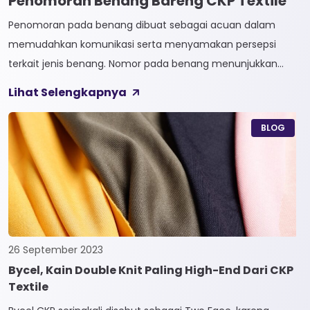
Penomoran Benang Bareng CKP Textile
Penomoran pada benang dibuat sebagai acuan dalam
memudahkan komunikasi serta menyamakan persepsi
terkait jenis benang. Nomor pada benang menunjukkan
tingkat kehalusan pada benang tersebut. Sistem
Lihat Selengkapnya
penomoran sendiri terbagi menjadi dua, Tidak Langsung dan
Langsung. 1. Penomoran Tidak Langsung Penomoran Tidak
BLOG
Langsung biasa diaplikasikan pada jenis Natural Fiber, seperti
Rayon dan Cotton. Satuan yang paling […]
26 September 2023
Bycel, Kain Double Knit Paling High-End Dari CKP
Textile