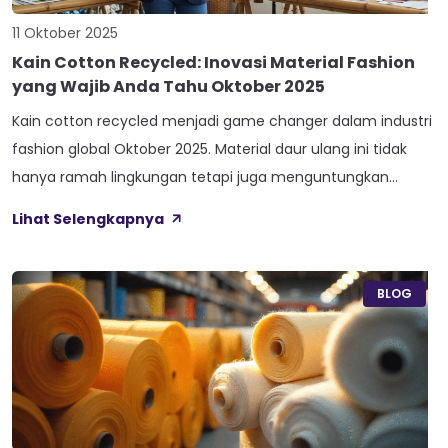
11 Oktober 2025
Kain Cotton Recycled: Inovasi Material Fashion
yang Wajib Anda Tahu Oktober 2025
Kain cotton recycled menjadi game changer dalam industri
fashion global Oktober 2025. Material daur ulang ini tidak
hanya ramah lingkungan tetapi juga menguntungkan
secara bisnis. Oleh karena itu, pemahaman mendalam
Lihat Selengkapnya
tentang inovasi ini sangat penting bagi pelaku industri
fashion. 1. Pengertian dan Proses Produksi Kain Cotton
Recycled Kain cotton recycled adalah material tekstil yang
BLOG
dibuat […]