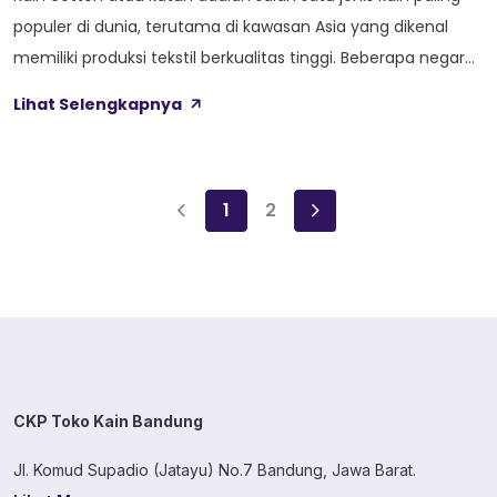
populer di dunia, terutama di kawasan Asia yang dikenal
memiliki produksi tekstil berkualitas tinggi. Beberapa negara
di Asia seperti Indonesia, India, dan Jepang memiliki kain
Lihat Selengkapnya
katun dengan karakteristik dan keunggulannya masing-
masing. Jika Anda ingin memahami lebih dalam tentang
jenis-jenis kain cotton dari ketiga negara ini, […]
1
2
CKP Toko Kain Bandung
Jl. Komud Supadio (Jatayu) No.7 Bandung, Jawa Barat.