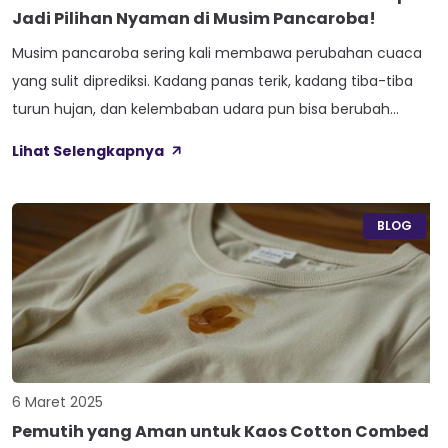
Jadi Pilihan Nyaman di Musim Pancaroba!
Musim pancaroba sering kali membawa perubahan cuaca
yang sulit diprediksi. Kadang panas terik, kadang tiba-tiba
turun hujan, dan kelembaban udara pun bisa berubah
drastis dalam sehari. Dalam kondisi seperti ini, memilih
Lihat Selengkapnya
pakaian yang nyaman menjadi tantangan tersendiri. Salah
satu bahan kain yang cocok untuk menghadapi musim
pancaroba adalah cotton combed. Cotton Combed: Adem
BLOG
dan Nyaman […]
6 Maret 2025
Pemutih yang Aman untuk Kaos Cotton Combed