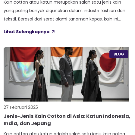
Kain cotton atau katun merupakan salah satu jenis kain
yang paling banyak digunakan dalam industri fashion dan
tekstil. Berasal dari serat alami tanaman kapas, kain ini
dikenal dengan kelembutannya, daya serap tinggi, serta
Lihat Selengkapnya
kenyamanan saat dikenakan. Namun, tidak semua kain
cotton memiliki karakteristik yang sama. Ada berbagai jenis
kain cotton yang memiliki keunggulan dan kegunaan […]
BLOG
27 Februari 2025
Jenis-Jenis Kain Cotton di Asia: Katun Indonesia,
India, dan Jepang
Kain cotton atau katun adalah salah satu jenis kain paling