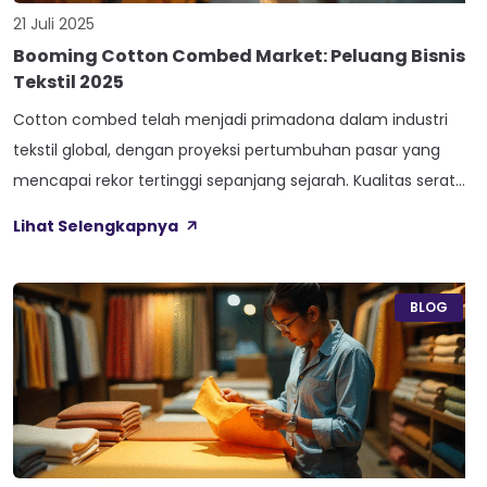
21 Juli 2025
Booming Cotton Combed Market: Peluang Bisnis
Tekstil 2025
Cotton combed telah menjadi primadona dalam industri
tekstil global, dengan proyeksi pertumbuhan pasar yang
mencapai rekor tertinggi sepanjang sejarah. Kualitas serat
yang halus dan daya tahan yang superior membuat cotton
Lihat Selengkapnya
combed semakin diminati konsumen yang mengutamakan
kenyamanan dan kualitas premium dalam produk tekstil
mereka. Booming Cotton Combed Market: Analisis
BLOG
Pertumbuhan 2025 Industri cotton combed mengalami […]