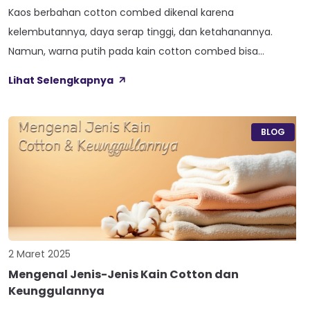
Kaos berbahan cotton combed dikenal karena
kelembutannya, daya serap tinggi, dan ketahanannya.
Namun, warna putih pada kain cotton combed bisa
mengalami perubahan seiring waktu akibat kotoran,
Lihat Selengkapnya
keringat, atau pencucian yang kurang tepat. Untuk
mengembalikan warna putihnya, penggunaan pemutih
menjadi solusi yang umum. Sayangnya, tidak semua
BLOG
pemutih aman untuk bahan cotton combed. Beberapa
pemutih dapat merusak […]
2 Maret 2025
Mengenal Jenis-Jenis Kain Cotton dan
Keunggulannya