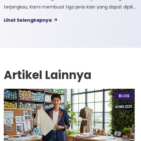
terjangkau, Kami membuat tiga jenis kain yang dapat dipilih
sesuai kebutuhan customer 1. SOFTCEL Softcel merupakan
Lihat Selengkapnya
kain yang bahan dasarnya 100% cotton. Softcel juga sering
disebut sebagai semi combed karna memiliki sifat kain yang
hampir mirip dengan cotton combed dari segi kelembutan
[…]
Artikel Lainnya
BLOG