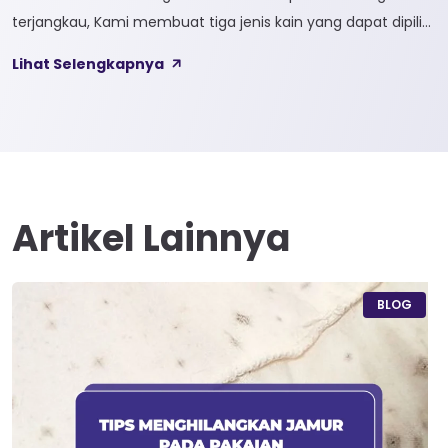
terjangkau, Kami membuat tiga jenis kain yang dapat dipilih
sesuai kebutuhan customer 1. SOFTCEL Softcel merupakan
Lihat Selengkapnya
kain yang bahan dasarnya 100% cotton. Softcel juga sering
disebut sebagai semi combed karna memiliki sifat kain yang
hampir mirip dengan cotton combed dari segi kelembutan
[…]
Artikel Lainnya
BLOG