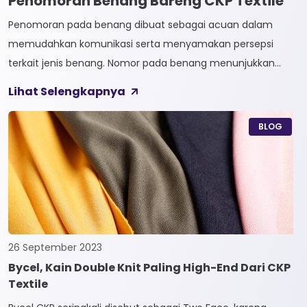
Penomoran Benang Bareng CKP Textile
Penomoran pada benang dibuat sebagai acuan dalam
memudahkan komunikasi serta menyamakan persepsi
terkait jenis benang. Nomor pada benang menunjukkan
tingkat kehalusan pada benang tersebut. Sistem
Lihat Selengkapnya
penomoran sendiri terbagi menjadi dua, Tidak Langsung dan
Langsung. 1. Penomoran Tidak Langsung Penomoran Tidak
BLOG
Langsung biasa diaplikasikan pada jenis Natural Fiber, seperti
Rayon dan Cotton. Satuan yang paling […]
26 September 2023
Bycel, Kain Double Knit Paling High-End Dari CKP
Textile