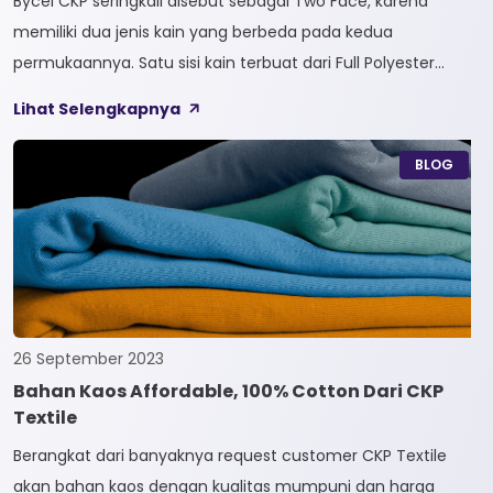
Bycel CKP seringkali disebut sebagai Two Face, karena
memiliki dua jenis kain yang berbeda pada kedua
permukaannya. Satu sisi kain terbuat dari Full Polyester
sedangkan sisi lainnya terbuat dari Full Cotton. Kain
Lihat Selengkapnya
Bycel merupakan kain High-End karena bersifat Fungsional,
dapat digunakan sesuai kebutuhan customer. Selain itu,
BLOG
kain Bycel juga diberi teknologi teranyar yakni pemberian
dua jenis […]
26 September 2023
Bahan Kaos Affordable, 100% Cotton Dari CKP
Textile
Berangkat dari banyaknya request customer CKP Textile
akan bahan kaos dengan kualitas mumpuni dan harga