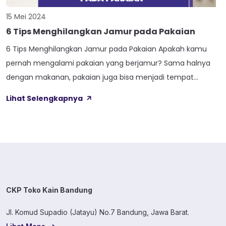
15 Mei 2024
6 Tips Menghilangkan Jamur pada Pakaian
6 Tips Menghilangkan Jamur pada Pakaian Apakah kamu
pernah mengalami pakaian yang berjamur? Sama halnya
dengan makanan, pakaian juga bisa menjadi tempat
tumbuhnya jamur. Jamur pada pakaian tidak hanya
Lihat Selengkapnya
merusak tampilan dan tekstur kain, tetapi juga bisa
menyebabkan bau tak sedap dan berpotensi menimbulkan
alergi. Jamur dapat tumbuh jika kamu menyimpan pakaian
di area yang […]
CKP Toko Kain Bandung
Jl. Komud Supadio (Jatayu) No.7 Bandung, Jawa Barat.