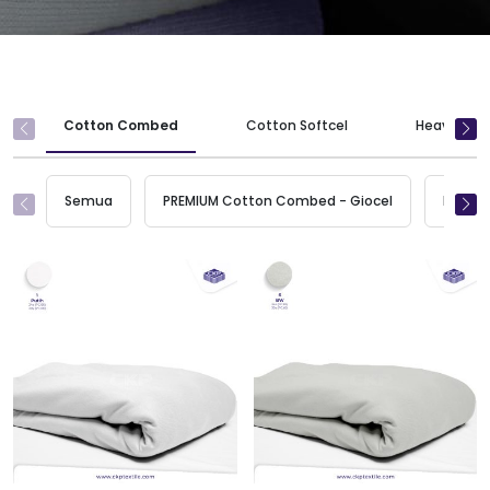
Cotton Combed
Cotton Softcel
Heavy Wei
Semua
PREMIUM Cotton Combed - Giocel
Maxcel