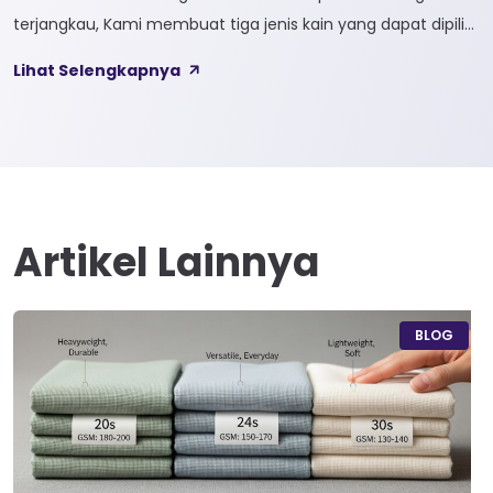
terjangkau, Kami membuat tiga jenis kain yang dapat dipilih
sesuai kebutuhan customer 1. SOFTCEL Softcel merupakan
Lihat Selengkapnya
kain yang bahan dasarnya 100% cotton. Softcel juga sering
disebut sebagai semi combed karna memiliki sifat kain yang
hampir mirip dengan cotton combed dari segi kelembutan
[…]
Artikel Lainnya
BLOG