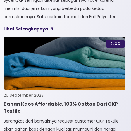
Bycel CKP seringkali disebut sebagai Two Face, karena
memiliki dua jenis kain yang berbeda pada kedua
permukaannya. Satu sisi kain terbuat dari Full Polyester
sedangkan sisi lainnya terbuat dari Full Cotton. Kain
Lihat Selengkapnya
Bycel merupakan kain High-End karena bersifat Fungsional,
dapat digunakan sesuai kebutuhan customer. Selain itu,
BLOG
kain Bycel juga diberi teknologi teranyar yakni pemberian
dua jenis […]
26 September 2023
Bahan Kaos Affordable, 100% Cotton Dari CKP
Textile
Berangkat dari banyaknya request customer CKP Textile
akan bahan kaos dengan kualitas mumpuni dan harga