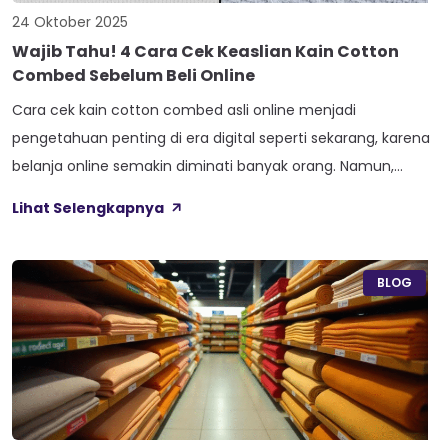
24 Oktober 2025
Wajib Tahu! 4 Cara Cek Keaslian Kain Cotton
Combed Sebelum Beli Online
Cara cek kain cotton combed asli online menjadi
pengetahuan penting di era digital seperti sekarang, karena
belanja online semakin diminati banyak orang. Namun,
keaslian produk menjadi tantangan tersendiri, terutama
Lihat Selengkapnya
ketika membeli kain cotton combed yang kualitasnya
sangat berpengaruh terhadap kenyamanan dan tampilan
pakaian. Berbagai metode praktis dan efisien dapat
BLOG
dilakukan untuk memastikan keaslian kain sebelum […]