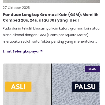
27 Oktober 2025
Panduan Lengkap Gramasi Kain (GSM): Memilih
Combed 20s, 24s, atau 30s yang Ideal
Pada dunia tekstil, khususnya kain katun, gramasi kain atau
biasa dikenal dengan GSM (Gram per Square Meter)
merupakan salah satu faktor penting yang menentukan
kualitas, keawetan, dan kenyamanan pemakai. Salah satu
Lihat Selengkapnya
parameter GSM yang banyak diperbincangkan dan
digunakan sebagai patokan adalah gramasi kain cotton
combed 30s. Grosir kain dengan standar ini sering kali dipilih
BLOG
karena […]