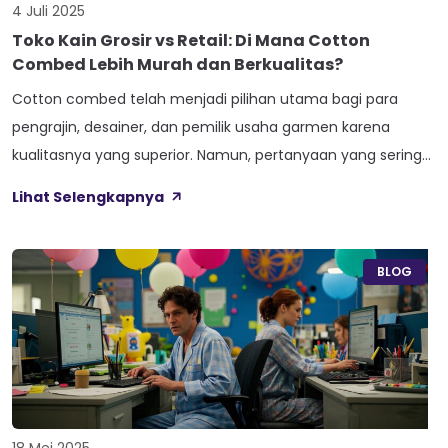
4 Juli 2025
Toko Kain Grosir vs Retail: Di Mana Cotton
Combed Lebih Murah dan Berkualitas?
Cotton combed telah menjadi pilihan utama bagi para
pengrajin, desainer, dan pemilik usaha garmen karena
kualitasnya yang superior. Namun, pertanyaan yang sering
muncul adalah: di mana tempat terbaik untuk membeli
Lihat Selengkapnya
cotton combed – toko grosir atau retail? Artikel ini akan
membahas perbandingan mendalam antara kedua opsi
tersebut untuk membantu Anda membuat keputusan yang
BLOG
tepat. Apa […]