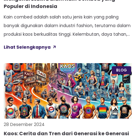
Populer di Indonesia
Kain combed adalah salah satu jenis kain yang paling
banyak digunakan dalam industri fashion, terutama dalam
produksi kaos berkualitas tinggi. Kelembutan, daya tahan,
dan kenyamanan kain ini menjadikannya pilihan utama bagi
Lihat Selengkapnya
banyak orang. Di Indonesia, kain combed semakin populer
karena cocok dengan iklim tropis serta kebutuhan fashion
yang terus berkembang. Artikel ini akan membahas lebih […]
BLOG
28 Desember 2024
Kaos: Cerita dan Tren dari Generasi ke Generasi