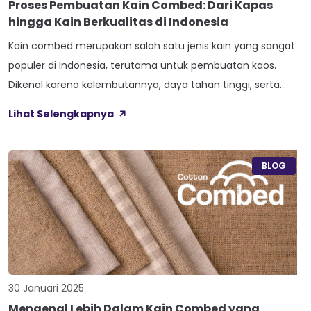
Proses Pembuatan Kain Combed: Dari Kapas
hingga Kain Berkualitas di Indonesia
Kain combed merupakan salah satu jenis kain yang sangat
populer di Indonesia, terutama untuk pembuatan kaos.
Dikenal karena kelembutannya, daya tahan tinggi, serta
kenyamanan saat digunakan, kain combed menjadi pilihan
Lihat Selengkapnya
utama bagi industri fashion dan tekstil. Proses
pembuatannya tidak sembarangan, melainkan melalui
tahapan yang teliti untuk memastikan kualitas terbaik.
BLOG
Artikel ini akan membahas secara mendalam […]
30 Januari 2025
Mengenal Lebih Dalam Kain Combed yang