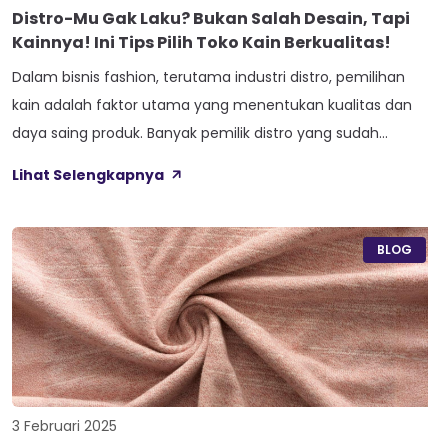
Distro-Mu Gak Laku? Bukan Salah Desain, Tapi
Kainnya! Ini Tips Pilih Toko Kain Berkualitas!
Dalam bisnis fashion, terutama industri distro, pemilihan
kain adalah faktor utama yang menentukan kualitas dan
daya saing produk. Banyak pemilik distro yang sudah
memiliki desain menarik tetapi tetap kalah bersaing. Salah
Lihat Selengkapnya
satu penyebab utamanya? Salah memilih kain! Oleh karena
itu, menemukan toko kain berkualitas seperti CKP Tekstil
sangat penting untuk memastikan produk distro lebih
BLOG
unggul […]
3 Februari 2025