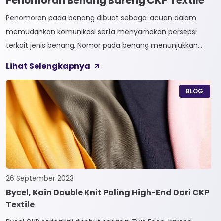
Penomoran Benang Bareng CKP Textile
Penomoran pada benang dibuat sebagai acuan dalam
memudahkan komunikasi serta menyamakan persepsi
terkait jenis benang. Nomor pada benang menunjukkan
tingkat kehalusan pada benang tersebut. Sistem
Lihat Selengkapnya
penomoran sendiri terbagi menjadi dua, Tidak Langsung dan
Langsung. 1. Penomoran Tidak Langsung Penomoran Tidak
BLOG
Langsung biasa diaplikasikan pada jenis Natural Fiber, seperti
Rayon dan Cotton. Satuan yang paling […]
26 September 2023
Bycel, Kain Double Knit Paling High-End Dari CKP
Textile