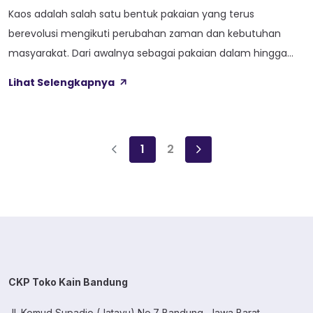
Kaos adalah salah satu bentuk pakaian yang terus
berevolusi mengikuti perubahan zaman dan kebutuhan
masyarakat. Dari awalnya sebagai pakaian dalam hingga
menjadi medium ekspresi budaya, kaos tetap relevan
Lihat Selengkapnya
dalam setiap generasi. Perubahan bahan kaos, seperti
cotton combed dan cotton carded, menandai
perkembangan kualitas dan kenyamanan yang semakin
1
2
tinggi. Artikel ini mengeksplorasi perjalanan kaos melalui
generasi, […]
CKP Toko Kain Bandung
Jl. Komud Supadio (Jatayu) No.7 Bandung, Jawa Barat.