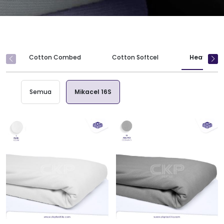
Cotton Combed
Cotton Softcel
Heavy Wei
Semua
Mikacel 16S